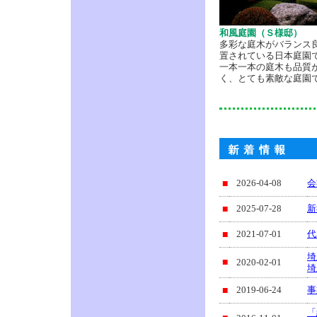
和風庭園（Ｓ様邸）
多彩な庭木がバランス
置されている日本庭園
一本一本の庭木も品質
く、とても素敵な庭園
■
2026-04-08
会
■
2025-07-28
新
■
2021-07-01
代
埼
■
2020-02-01
埼
■
2019-06-24
事
「