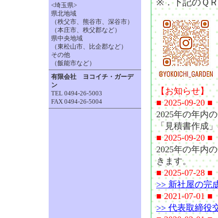
※．下記のＱ
<埼玉県>
県北地域
（秩父市、熊谷市、深谷市）
（本庄市、秩父郡など）
県中央地域
（東松山市、比企郡など）
その他
（飯能市など）
有限会社 ヨコイチ・ガーデ
ン
【お知らせ】
TEL 0494-26-5003
FAX 0494-26-5004
■ 2025-09-20 ■
2025年の年
「見積書作成」
■ 2025-09-20 ■
2025年の年
きます。
■ 2025-07-28 ■
>> 新社屋の
■ 2021-07-01 ■
>> 代表取締