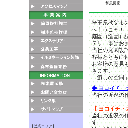
和風庭園
埼玉県秩父市
へようこそ！
庭園（造園）
テリ工事はお
当社の庭園設
客様とともに
お客様の意見
きます。
「癒しの空間
◆ ヨコイチ・
当社の近況の
【 ヨコイチ・ガー
当社の近況の
す。
【営業エリア】