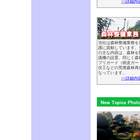
>>詳細内
当社は森林整備業務を
護に貢献しています。
の主な内容は、森林を
護柵の設置、同じく森
プリガード（樹皮ガー
伏工などの荒廃森林再
なっています。
>>詳細内