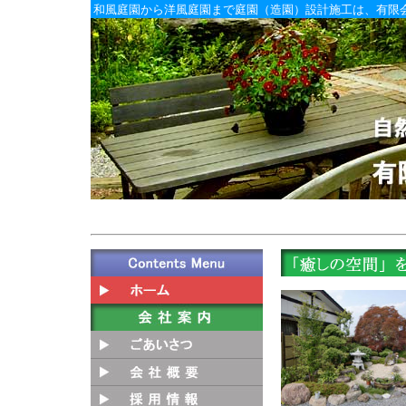
和風庭園から洋風庭園まで庭園（造園）設計施工は、有限