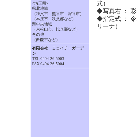
式）
<埼玉県>
県北地域
◆写真右 ：
（秩父市、熊谷市、深谷市）
◆指定式 ：
（本庄市、秩父郡など）
県中央地域
リーナ）
（東松山市、比企郡など）
その他
（飯能市など）
有限会社 ヨコイチ・ガーデ
ン
TEL 0494-26-5003
FAX 0494-26-5004