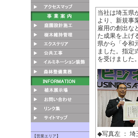
当社は埼玉県
より、新規事
雇用の創出な
た成果を上げ
県から「令和
ました。指定
を受けました
◆写真左 ： 
【営業エリア】