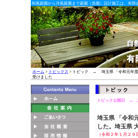
和風庭園から洋風庭園まで庭園（造園）設計施工は、有限
ホーム
>
トピックス
> トピック → 埼玉県 「令和元年
受けました
トピック公開日 → 202
埼玉県 「令和
した。埼玉県 
（令和２年１月２９