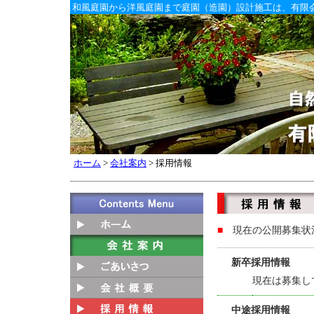
和風庭園から洋風庭園まで庭園（造園）設計施工は、有限
ホーム
>
会社案内
> 採用情報
■
現在の公開募集状
新卒採用情報
現在は募集し
中途採用情報