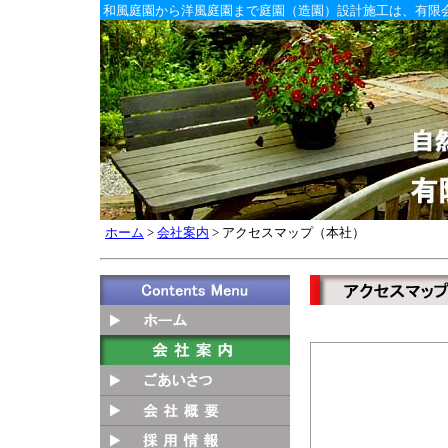
和風庭園から洋風庭園まで庭園（造園）設計施工は、有限
ホーム
>
会社案内
> アクセスマップ（本社）