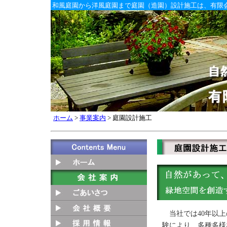
和風庭園から洋風庭園まで庭園（造園）設計施工は、有限
ホーム
>
事業案内
> 庭園設計施工
当社では40年以上
験により、多種多様