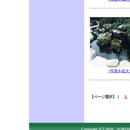
<写真を拡大
【ページ選択】｜
１