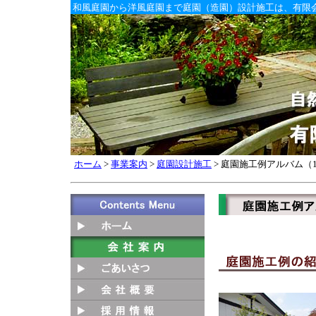
和風庭園から洋風庭園まで庭園（造園）設計施工は、有限
ホーム
>
事業案内
>
庭園設計施工
> 庭園施工例アルバム（1