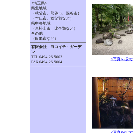
<埼玉県>
県北地域
（秩父市、熊谷市、深谷市）
（本庄市、秩父郡など）
県中央地域
（東松山市、比企郡など）
その他
（飯能市など）
有限会社 ヨコイチ・ガーデ
ン
TEL 0494-26-5003
<写真を拡大
FAX 0494-26-5004
<写真を拡大