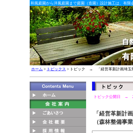
和風庭園から洋風庭園まで庭園（造園）設計施工は、有限
ホーム
>
トピックス
> トピック → 「経営革新計画埼
トピック公開日 → 201
「経営革新計画
（森林整備事業